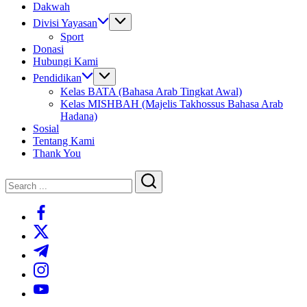
Dakwah
Divisi Yayasan
Sport
Donasi
Hubungi Kami
Pendidikan
Kelas BATA (Bahasa Arab Tingkat Awal)
Kelas MISHBAH (Majelis Takhossus Bahasa Arab
Hadana)
Sosial
Tentang Kami
Thank You
Close
Search
Search
https://www.facebook.com/
https://twitter.com/
https://t.me/
https://www.instagram.com/
https://youtube.com/