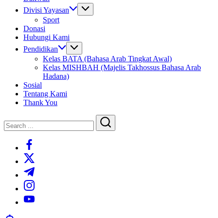
Divisi Yayasan
Sport
Donasi
Hubungi Kami
Pendidikan
Kelas BATA (Bahasa Arab Tingkat Awal)
Kelas MISHBAH (Majelis Takhossus Bahasa Arab
Hadana)
Sosial
Tentang Kami
Thank You
Close
Search
Search
https://www.facebook.com/
https://twitter.com/
https://t.me/
https://www.instagram.com/
https://youtube.com/