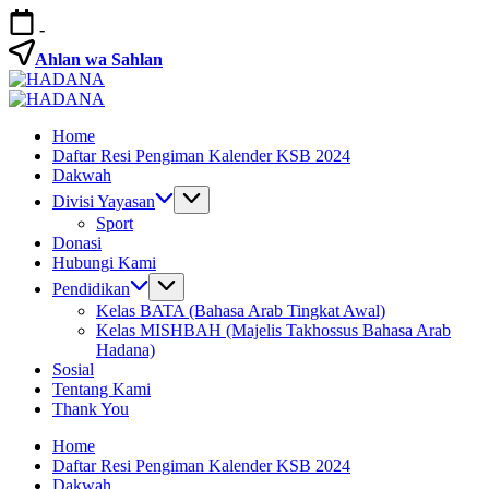
Skip
-
to
content
Ahlan wa Sahlan
HADANA
Yayasan
HADANA
Cahaya
Yayasan
Home
Hidayah
Cahaya
Daftar Resi Pengiman Kalender KSB 2024
Sunnah
Hidayah
Dakwah
Sunnah
Divisi Yayasan
Sport
Donasi
Hubungi Kami
Pendidikan
Kelas BATA (Bahasa Arab Tingkat Awal)
Kelas MISHBAH (Majelis Takhossus Bahasa Arab
Hadana)
Sosial
Tentang Kami
Thank You
Home
Daftar Resi Pengiman Kalender KSB 2024
Dakwah