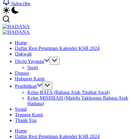
Subscribe
HADANA
Yayasan
HADANA
Cahaya
Yayasan
Home
Hidayah
Cahaya
Daftar Resi Pengiman Kalender KSB 2024
Sunnah
Hidayah
Dakwah
Sunnah
Divisi Yayasan
Sport
Donasi
Hubungi Kami
Pendidikan
Kelas BATA (Bahasa Arab Tingkat Awal)
Kelas MISHBAH (Majelis Takhossus Bahasa Arab
Hadana)
Sosial
Tentang Kami
Thank You
Home
Daftar Resi Pengiman Kalender KSB 2024