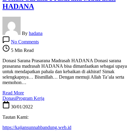
HADANA
By
hadana
on
No Comments
Donasi
Sarana
5 Min Read
Prasarana
Madrasah
Donasi Sarana Prasarana Madrasah HADANA Donasi sarana
HADANA
prasarana madrasah HADANA bisa dimanfaatkan sebagai upaya
untuk mendapatkan pahala dan kebaikan di akhirat! Simak
selengkapnya… Bismillah… Dengan memuji Allah Ta’ala serta
memohon…
Read More
Donasi
Program Kerja
30/01/2022
Tautan Kami:
https://kajiansunnahbandung.web.id