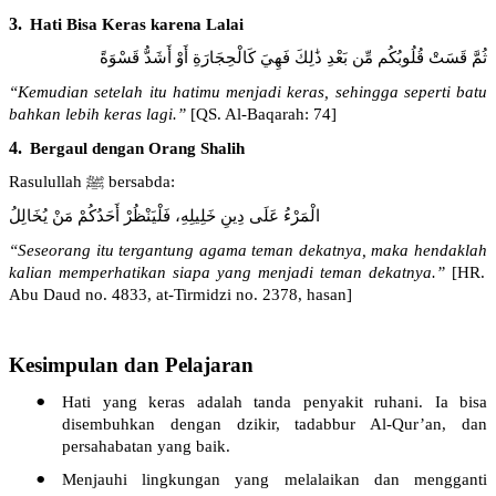
3.
Hati Bisa
Keras
karena
Lalai
ثُمَّ قَسَتْ قُلُوبُكُم مِّن بَعْدِ ذَٰلِكَ فَهِيَ كَالْحِجَارَةِ أَوْ أَشَدُّ قَسْوَةً
“
Kemudian
setelah
itu
hatimu
menjadi
keras
,
sehingga
seperti
batu
bahkan
lebih
keras
lagi
.”
[
QS. Al-Baqarah: 74
]
4.
Bergaul
dengan
Orang
Shalih
Rasulullah
ﷺ
bersabda
:
الْمَرْءُ عَلَى دِينِ خَلِيلِهِ، فَلْيَنْظُرْ أَحَدُكُمْ مَنْ يُخَالِلُ
“
Seseorang
itu
tergantung
agama
teman
dekatnya
,
maka
hendaklah
kalian
memperhatikan
siapa
yang
menjadi
teman
dekatnya
.”
[
HR.
Abu Daud no. 4833, at-
Tirmidzi
no. 2378,
hasan
]
Kesimpulan dan Pelajaran
•
Hati yang
keras
adalah
tanda
penyakit
ruhani
.
Ia
bisa
disembuhkan
dengan
dzikir
,
tadabbur
Al-Qur’an, dan
persahabatan
yang
baik
.
•
Menjauhi
lingkungan
yang
melalaikan
dan
mengganti