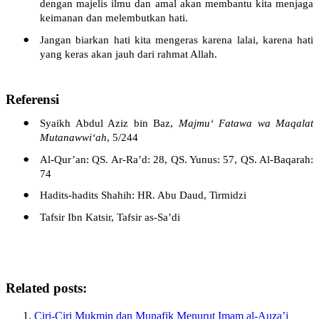
dengan
majelis
ilmu
dan
amal
akan
membantu
kita
menjaga
keimanan
dan
melembutkan
hati
.
•
Jangan
biarkan
hati
kita
mengeras
karena
lalai
,
karena
hati
yang
keras
akan
jauh
dari
rahmat
Allah.
Referensi
•
Syaikh
Abdul Aziz bin Baz,
Majm
u
‘
Fat
a
w
a
wa
Maq
a
l
a
t
Mutanawwi‘
ah
, 5/244
•
Al-Qur’an: QS.
Ar-Ra’d
: 28, QS. Yunus: 57, QS. Al-Baqarah:
74
•
Hadits-hadits
Shahih
: HR. Abu Daud,
Tirmidzi
•
Tafsir Ibn Katsir, Tafsir as-Sa’di
Related posts:
Ciri-Ciri Mukmin dan Munafik Menurut Imam al-Auza’i