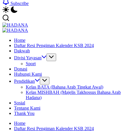
Subscribe
HADANA
Yayasan
HADANA
Cahaya
Yayasan
Home
Hidayah
Cahaya
Daftar Resi Pengiman Kalender KSB 2024
Sunnah
Hidayah
Dakwah
Sunnah
Divisi Yayasan
Sport
Donasi
Hubungi Kami
Pendidikan
Kelas BATA (Bahasa Arab Tingkat Awal)
Kelas MISHBAH (Majelis Takhossus Bahasa Arab
Hadana)
Sosial
Tentang Kami
Thank You
Home
Daftar Resi Pengiman Kalender KSB 2024