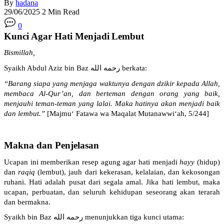
By
hadana
29/06/2025
2 Min Read
0
Kunci
Agar Hati
Menjadi
Lembut
Bismillah,
Syaikh
Abdul Aziz bin Baz
رحمه الله
berkata
:
“Barang
siapa
yang
menjaga
waktunya
dengan
dzikir
kepada
Allah,
membaca
Al-Qur’an, dan
berteman
dengan
orang yang
baik
,
menjauhi
teman-teman
yang
lalai
. Maka
hatinya
akan
menjadi
baik
dan
lembut
.”
[
Majm
u
‘
Fat
a
w
a
wa
Maq
a
l
a
t
Mutanawwi‘
ah
, 5/244
]
Makna
dan
Penjelasan
Ucapan
ini
memberikan
resep
agung agar
hati
menjadi
hayy
(
hidup
)
dan
raq
i
q
(
lembut
),
jauh
dari
kekerasan
,
kelalaian
, dan
kekosongan
ruhani
. Hati
adalah
pusat
dari
segala
amal
. Jika
hati
lembut
,
maka
ucapan
,
perbuatan
, dan
seluruh
kehidupan
seseorang
akan
terarah
dan
bermakna
.
Syaikh
bin Baz
رحمه الله
menunjukkan
tiga
kunci
utama
: