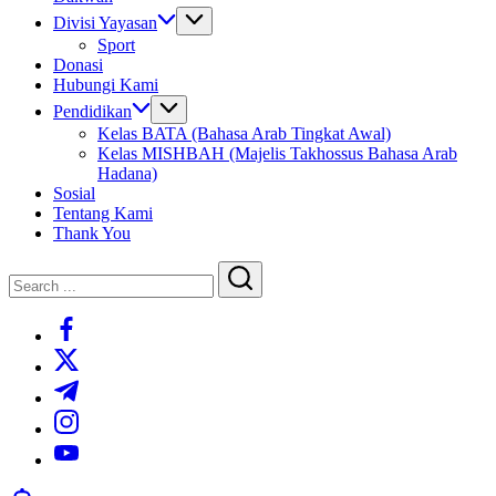
Divisi Yayasan
Sport
Donasi
Hubungi Kami
Pendidikan
Kelas BATA (Bahasa Arab Tingkat Awal)
Kelas MISHBAH (Majelis Takhossus Bahasa Arab
Hadana)
Sosial
Tentang Kami
Thank You
Close
Search
Search
https://www.facebook.com/
https://twitter.com/
https://t.me/
https://www.instagram.com/
https://youtube.com/