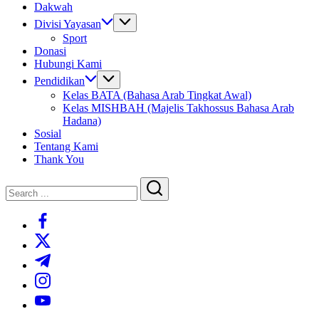
Dakwah
Divisi Yayasan
Sport
Donasi
Hubungi Kami
Pendidikan
Kelas BATA (Bahasa Arab Tingkat Awal)
Kelas MISHBAH (Majelis Takhossus Bahasa Arab
Hadana)
Sosial
Tentang Kami
Thank You
Close
Search
Search
https://www.facebook.com/
https://twitter.com/
https://t.me/
https://www.instagram.com/
https://youtube.com/