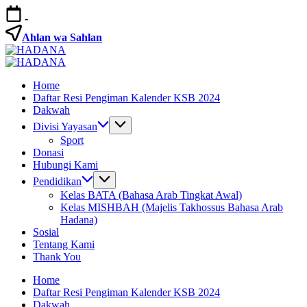
Skip
-
to
content
Ahlan wa Sahlan
HADANA
Yayasan
HADANA
Cahaya
Yayasan
Home
Hidayah
Cahaya
Daftar Resi Pengiman Kalender KSB 2024
Sunnah
Hidayah
Dakwah
Sunnah
Divisi Yayasan
Sport
Donasi
Hubungi Kami
Pendidikan
Kelas BATA (Bahasa Arab Tingkat Awal)
Kelas MISHBAH (Majelis Takhossus Bahasa Arab
Hadana)
Sosial
Tentang Kami
Thank You
Home
Daftar Resi Pengiman Kalender KSB 2024
Dakwah