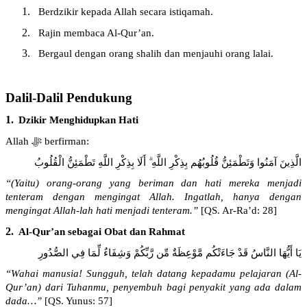
1.
Berdzikir
kepada
Allah
secara
istiqamah
.
2.
Rajin
membaca
Al-Qur’an.
3.
Bergaul
dengan
orang
shalih
dan
menjauhi
orang
lalai
.
Dalil-Dalil Pendukung
1.
Dzikir
Menghidupkan
Hati
Allah
ﷻ
berfirman
:
الَّذِينَ آمَنُوا وَتَطْمَئِنُّ قُلُوبُهُم بِذِكْرِ اللَّهِ ۗ أَلَا بِذِكْرِ اللَّهِ تَطْمَئِنُّ الْقُلُوبُ
“(
Yaitu
) orang-orang yang
beriman
dan
hati
mereka
menjadi
tenteram
dengan
mengingat
Allah.
Ingatlah
,
hanya
dengan
mengingat
Allah-
lah
hati
menjadi
tenteram
.”
[
QS.
Ar-Ra’d
: 28
]
2.
Al-Qur’an
sebagai
Obat dan Rahmat
يَا أَيُّهَا النَّاسُ قَدْ جَاءَتْكُم مَّوْعِظَةٌ مِّن رَّبِّكُمْ وَشِفَاءٌ لِّمَا فِي الصُّدُورِ
“
Wahai
manusia
!
Sungguh
,
telah
datang
kepadamu
pelajaran
(Al-
Qur’an)
dari
Tuhanmu
,
penyembuh
bagi
penyakit
yang
ada
dalam
dada…”
[
QS. Yunus: 57
]